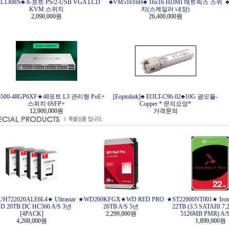
L1308N♣ 8-포트 PS/2-USB VGA LCD
♣VM51616H♣ 16x16 HDMI 매트릭스 스위
♣
KVM 스위치
치(스케일러 내장)
2,090,000원
26,400,000원
500-48GP6XF★48포트 L3 관리형 PoE+
[Eoptolink]♣ EOLT-C96-02♣10G 광모듈-
스위치 6SFP+
Copper * 문의요망*
12,900,000원
가격문의
H722020ALE6L4★ Ultrastar
★WD260KFGX★WD RED PRO
★ST22000NT001★ Iron
D 20TB DC HC560 A/S 3년
26TB A/S 5년
22TB (3.5 SATAIII 7
[4PACK]
2,299,000원
5126MB PMR) A/
4,268,000원
1,899,000원