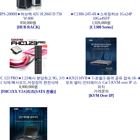
PS-2000H★허브랙 42U H:2043 D:750
★C1300-24T-4X★스위칭허브 1Gx24P
W:600
10Gx4SFP
850,000원
1,926,000원
[HUB RACK]
[C1300 Series]
C 123 PRO★1:23복사 분당최고 9G, 3가
★KN2116VB★ 1-로컬/2-원격 공유 접속 16-
★
지 삭제/복사모드,저장장치 완전삭제
포트 멀티-인터페이스 Cat 5 KVM over IP 스
8,900,000원
위치
가격문의
[FHC1XX V2시리즈(SATA 전용)]
[KVM Over IP]