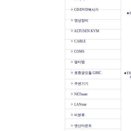
CD/DVD복사기
★H
영상장비
ALTUSEN KVM
CABLE
COMS
멀티탭
호환광모듈 GBIC
★FH
주변기기
NETmate
LANstar
비분류
엔산마운트