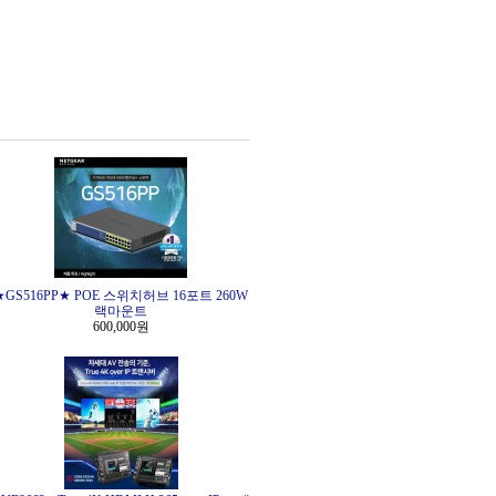
★GS516PP★ POE 스위치허브 16포트 260W
랙마운트
600,000원